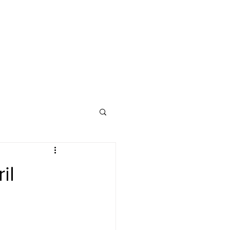
lassics
Notícias
il