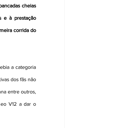
bancadas cheias 
 e à prestação 
meira corrida do 
bia a categoria 
vas dos fãs não 
a entre outros, 
eo V12 a dar o 