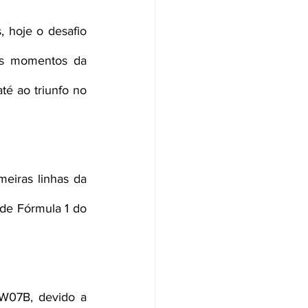
 hoje o desafio 
os momentos da 
prova, acabando por Nick Padmore por levar o seu Lotus 87 Ford Cosworth até ao triunfo no 
iras linhas da 
de Fórmula 1 do 
W07B, devido a 