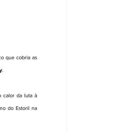
o que cobria as 
y
.
calor da luta à 
 do Estoril na 