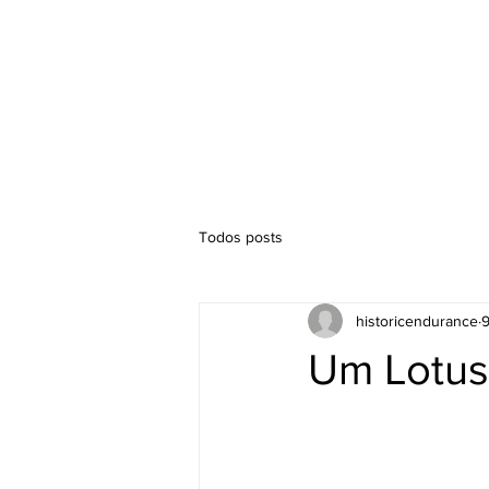
Hórario
Competições
Todos posts
historicendurance
9
Um Lotus 