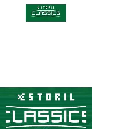
Competições
Hórario
Bilhetes
Sobre o Estoril Classics
Notícias