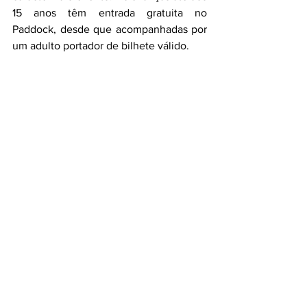
15 anos têm entrada gratuita no 
Paddock, desde que acompanhadas por 
um adulto portador de bilhete válido.
O McLaren MP4 em testes recentes no 
Autódromo do Estoril