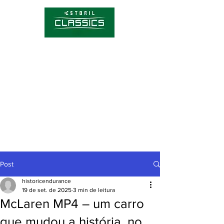
Competições
Hórario
Bilhetes
Sobre o Estoril Classics
Notícias
Post
historicendurance
19 de set. de 2025
3 min de leitura
McLaren MP4 – um carro
que mudou a história, no