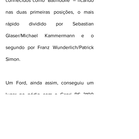
conhecidos como ‘Batmobile’ – ficando 
nas duas primeiras posições, o mais 
rápido dividido por Sebastian 
Glaser/Michael Kammermann e o 
segundo por Franz Wunderlich/Patrick 
Simon.
Um Ford, ainda assim, conseguiu um 
lugar no pódio com o Capri RS 3100 
Cologne de Yves Scemama no degrau 
mais baixo.