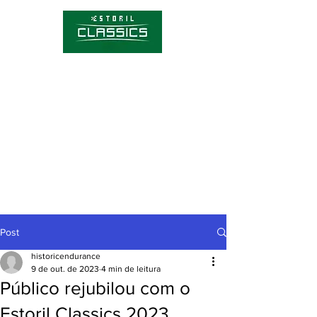
Competições
Hórario
Bilhetes
Sobre o Estoril Classics
Notícias
Post
historicendurance
9 de out. de 2023
4 min de leitura
Público rejubilou com o
Estoril Classics 2023