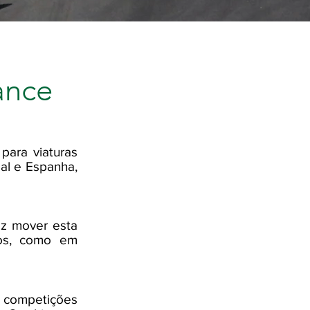
ance
para viaturas
gal e Espanha,
az mover esta
tos, como em
 competições