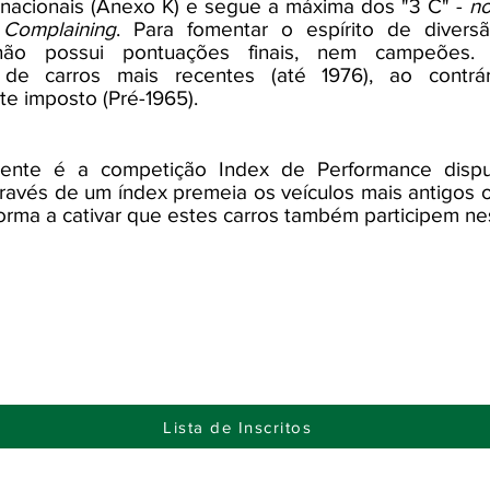
ernacionais (Anexo K) e segue a máxima dos "3 C" -
no
 Complaining
. Para fomentar o espírito de divers
não possui pontuações finais, nem campeões. 
s de carros mais recentes (até 1976), ao contrár
te imposto (Pré-1965).
ente é a competição Index de Performance disp
através de um índex premeia os veículos mais antigos
forma a cativar que estes carros também participem nes
Lista de Inscritos