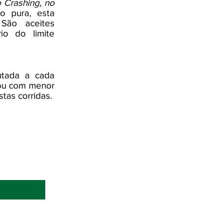
 Crashing, no
ão pura, esta
São aceites
io do limite
utada a cada
 ou com menor
tas corridas.