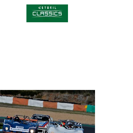
Competições
Hórario
Bilhetes
Sobre o Estoril Classics
Notícias