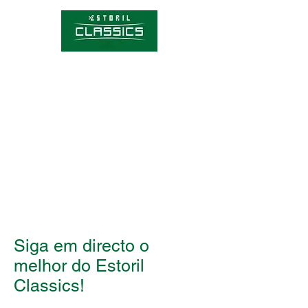
Competições
Hórario
Bilhetes
Sobre o Estoril Classics
Notícias
Siga em directo o
melhor do Estoril
Classics!