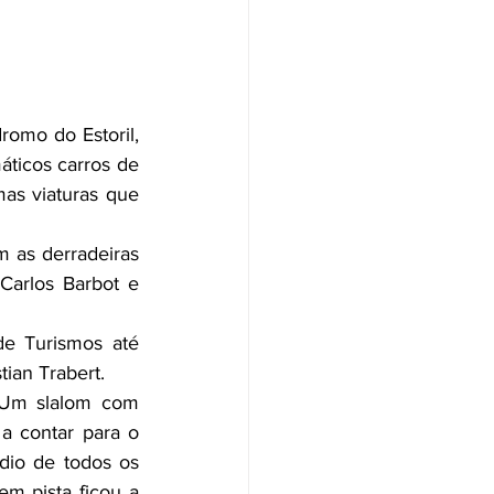
omo do Estoril, 
ticos carros de 
as viaturas que 
as derradeiras 
Carlos Barbot e 
e Turismos até 
tian Trabert.
 Um slalom com 
 contar para o 
io de todos os 
m pista ficou a 