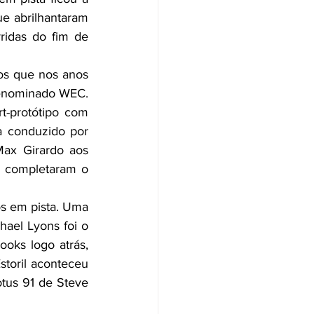
e abrilhantaram 
ridas do fim de 
s que nos anos 
enominado WEC. 
-protótipo com 
 conduzido por 
x Girardo aos 
 completaram o 
ael Lyons foi o 
oks logo atrás, 
storil aconteceu 
tus 91 de Steve 