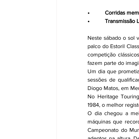
•          Corridas 
•          Transmissã
Neste sábado o sol v
palco do Estoril Cla
competição clássicos
fazem parte do imagi
Um dia que prometi
sessões de qualific
Diogo Matos, em Mer
No Heritage Tourin
1984, o melhor regist
O dia chegou a meio
máquinas que record
Campeonato do Mund
adeptos na altura. D