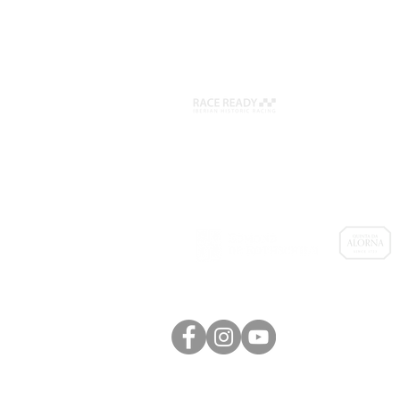
Organização:
Patrocinadores:
Para mais informações por favor contacte
Race Ready - Iberian Historic Racing