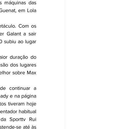
Guenat, em Lola 
táculo. Com os 
 Galant a sair 
 subiu ao lugar 
ior duração do 
são dos lugares 
elhor sobre Max 
e continuar a 
ady e na página 
os tiveram hoje 
tador habitual 
a Sporttv Rui 
tende-se até às 