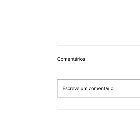
Comentários
Escreva um comentário
Estoril Classics celebra a sua
10.ª edição de 18 a 20 de
Setembro de 2026