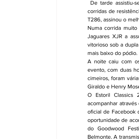
 De tarde assistiu-se também à sessão de qualificação do CER 2. Grandes máquinas das 
corridas de resistên
T286, assinou o mel
Numa corrida muito 
Jaguares XJR a assu
vitorioso sob a dupl
mais baixo do pódio.
A noite caiu com os
evento, com duas hor
cimeiros, foram vári
Giraldo e Henry Mose
O Estoril Classic
acompanhar através d
oficial de Facebook 
oportunidade de aco
do Goodwood Festiv
Belmonte. A transmi