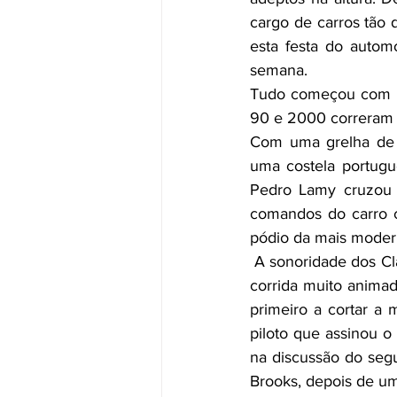
cargo de carros tão 
esta festa do automo
semana.
Tudo começou com u
90 e 2000 correram 
Com uma grelha de 1
uma costela portugu
Pedro Lamy cruzou 
comandos do carro c
pódio da mais modern
 A sonoridade dos Classic GP foi uma viagem no tempo, com excelentes carros em pista. Uma 
corrida muito animad
primeiro a cortar a 
piloto que assinou o 
na discussão do segu
Brooks, depois de u