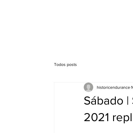
Hórario
Competições
Todos posts
historicendurance
1
Sábado | 
2021 rep