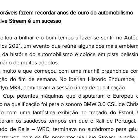
memoráveis fazem recordar anos de ouro do automobilismo
o Live Stream é um sucesso
oltou a brilhar e o bom tempo a fazer-se sentir no Autódr
ssics 2021, um evento que reúne alguns dos mais emblemá
 da história do automobilismo e coloca em pista belíssim
nário de muitos adeptos.
a muito e que começou com uma manhã preenchida com 
ação do fim de semana. No Iberian Historic Endurance, 
lyn MK4, dominaram a sessão única de qualificação
g Cup, potentes máquinas que disputaram o Europeu d
o na qualificação foi para o sonoro BMW 3.0 CSL de Chris
 com uma fantástica exibição no traçado do Estoril.
aram os saudosos tempos em que o Rali de Portugal, a
o de Ralis – WRC, terminava no autódromo para gáud
esta vez, com os fãs presentes via Live Stream, a ação e