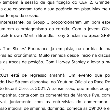
cia que colocaram toda a sua potência em pista. Maxime 
hor tempo da sessão.
interessante, os Group C proporcionaram um bom espe
mirem o protagonismo da corrida. Com o jovem Oliver
a Zak Brown /Martin Brundle. Tony Sinclair no Spice SP90
 The Sixties’ Endurance já em pista, na corrida de ma
as ao cronómetro. Muito renhida desde início na discus
as as trocas de posição. Com Harvey Stanley a levar a m
r. 
s 2021 está de regresso amanhã. Um evento que pod
o Live Stream disponível no Youtube Oficial da Race Re
do Estoril Classics 2021. A transmissão, que muitos adept
mpanhar, conta com os comentários de Marcus Pye, comen
al, juntamente com as entrevistas do comentador d
ssão integral de amanhã, domingo, começa às 09h00 e es