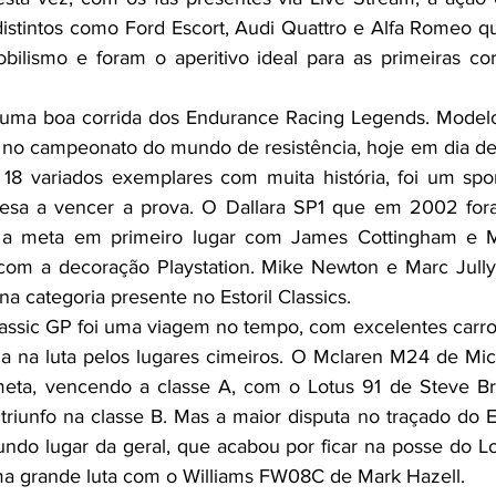
distintos como Ford Escort, Audi Quattro e Alfa Romeo qu
bilismo e foram o aperitivo ideal para as primeiras cor
ma boa corrida dos Endurance Racing Legends. Modelo
no campeonato do mundo de resistência, hoje em dia d
8 variados exemplares com muita história, foi um sport
esa a vencer a prova. O Dallara SP1 que em 2002 fora
a meta em primeiro lugar com James Cottingham e Ma
om a decoração Playstation. Mike Newton e Marc Jully
a categoria presente no Estoril Classics.
a na luta pelos lugares cimeiros. O Mclaren M24 de Mich
meta, vencendo a classe A, com o Lotus 91 de Steve Bro
triunfo na classe B. Mas a maior disputa no traçado do E
ndo lugar da geral, que acabou por ficar na posse do Lo
ma grande luta com o Williams FW08C de Mark Hazell.