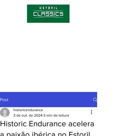
Competições
Hórario
Bilhetes
Sobre o Estoril Classics
Notícias
Post
historicendurance
3 de out. de 2024
3 min de leitura
Historic Endurance acelera
a paixão ibérica no Estoril