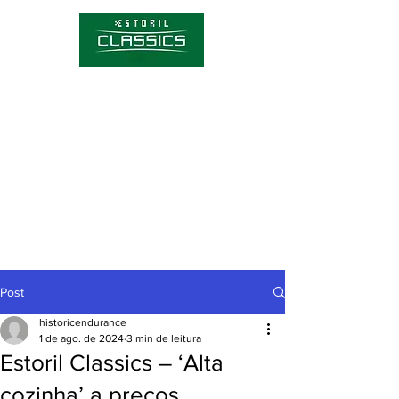
Competições
Hórario
Bilhetes
Sobre o Estoril Classics
Notícias
Post
historicendurance
1 de ago. de 2024
3 min de leitura
Estoril Classics – ‘Alta
cozinha’ a preços