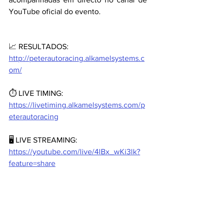
YouTube oficial do evento.
📈 RESULTADOS: 
http://peterautoracing.alkamelsystems.c
om/
⏱️ LIVE TIMING: 
https://livetiming.alkamelsystems.com/p
eterautoracing
🖥️ LIVE STREAMING: 
https://youtube.com/live/4lBx_wKi3lk?
feature=share