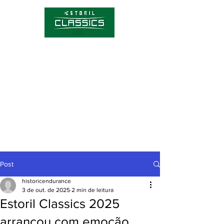
Competições
Hórario
Bilhetes
Sobre o Estoril Classics
Notícias
Post
historicendurance
3 de out. de 2025
2 min de leitura
Estoril Classics 2025
arrancou com emoção,