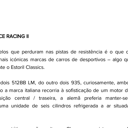
E RACING II
os que perduram nas pistas de resistência é o que op
ais icónicas marcas de carros de desportivos – algo qu
e o Estoril Classics.
dois 512BB LM, do outro dois 935, curiosamente, amb
 a marca italiana recorria à sofisticação de um motor de
ção central / traseira, a alemã preferia manter-se
a unidade de seis cilindros refrigerada a ar situada