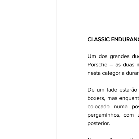
CLASSIC ENDURANC
Um dos grandes duel
Porsche – as duas m
nesta categoria durant
De um lado estarão 
boxers, mas enquanto
colocado numa posi
pergaminhos, com um
posterior.