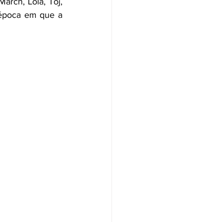
rch, Lola, Toj, 
época em que a 