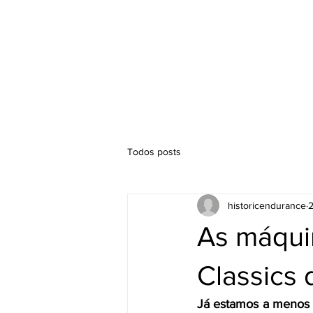
Hórario
Competições
Todos posts
historicendurance
2
As máquin
Classics
Já estamos a menos d