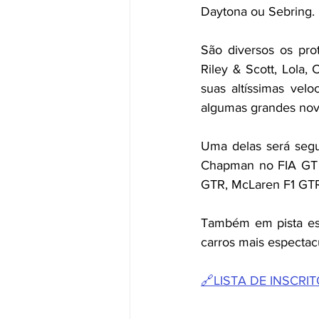
Daytona ou Sebring.
São diversos os prot
Riley & Scott, Lola,
suas altíssimas vel
algumas grandes novi
Uma delas será segu
Chapman no FIA GT d
GTR, McLaren F1 GTR 
Também em pista est
carros mais espectac
🔗LISTA DE INSCRI