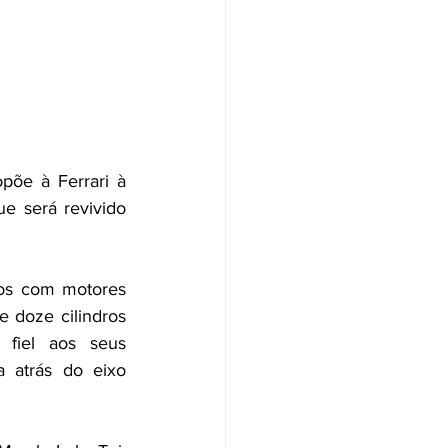
õe à Ferrari à 
e será revivido 
os com motores 
 doze cilindros 
 fiel aos seus 
 atrás do eixo 