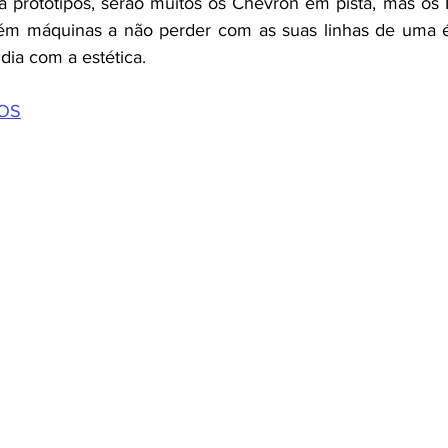
a protótipos, serão muitos os Chevron em pista, mas os Ma
ém máquinas a não perder com as suas linhas de uma 
dia com a estética.
TOS